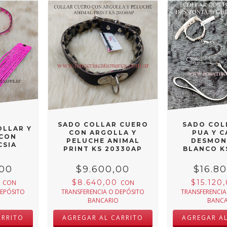
SADO COLLAR CUERO
SADO COL
OLLAR Y
CON ARGOLLA Y
PUA Y 
 CON
PELUCHE ANIMAL
DESMON
CSIA
PRINT KS 20330AP
BLANCO K
,00
$9.600,00
$16.8
0
$8.640,00
$15.120
CON
CON
DEPÓSITO
TRANSFERENCIA O DEPÓSITO
TRANSFERENCIA
BANCARIO
BANCA