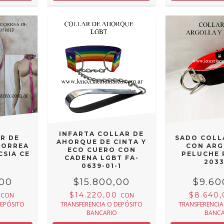
INFARTA COLLAR DE
R DE
SADO COLL
AHORQUE DE CINTA Y
CORREA
CON ARG
ECO CUERO CON
CSIA CE
PELUCHE 
CADENA LGBT FA-
203
0639-01-1
,00
$15.800,00
$9.60
0
$14.220,00
$8.640
CON
CON
DEPÓSITO
TRANSFERENCIA O DEPÓSITO
TRANSFERENCIA
BANCARIO
BANCA