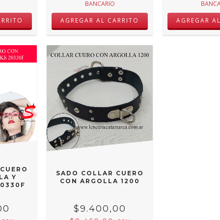
BANCARIO
BANCA
 CUERO
SADO COLLAR CUERO
LA Y
CON ARGOLLA 1200
20330F
00
$9.400,00