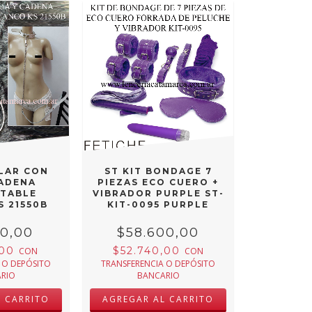
LAR CON
ST KIT BONDAGE 7
CADENA
PIEZAS ECO CUERO +
TABLE
VIBRADOR PURPLE ST-
S 21550B
KIT-0095 PURPLE
00,00
$58.600,00
,00
$52.740,00
CON
CON
 O DEPÓSITO
TRANSFERENCIA O DEPÓSITO
RIO
BANCARIO