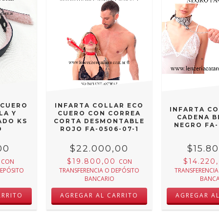
 CUERO
INFARTA COLLAR ECO
INFARTA C
LA Y
CUERO CON CORREA
CADENA B
ADO KS
CORTA DESMONTABLE
NEGRO FA-
O
ROJO FA-0506-07-1
00
$22.000,00
$15.8
0
$19.800,00
$14.220
CON
CON
DEPÓSITO
TRANSFERENCIA O DEPÓSITO
TRANSFERENCIA
BANCARIO
BANCA