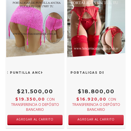
 DE PUNTILLA ANCHA FUCSIA FLUOR 170FF TU
MOMENTOS PORTALIGAS DE TUL ROJO
$21.500,00
$18.800,00
$19.350,00
$16.920,00
CON
CON
TRANSFERENCIA O DEPÓSITO
TRANSFERENCIA O DEPÓSITO
BANCARIO
BANCARIO
AGREGAR AL CARRITO
AGREGAR AL CARRITO