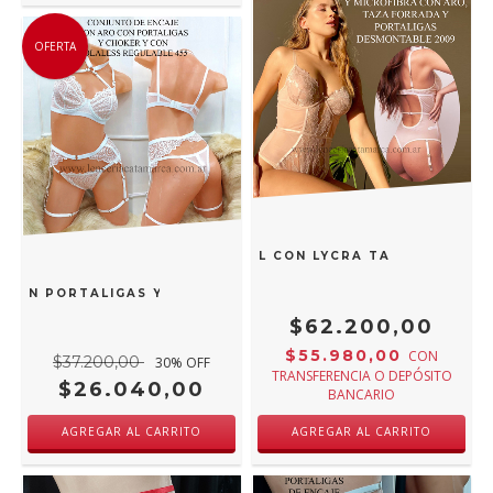
OFERTA
DY CON ARO DE PUNTILLA Y TUL CON LYCRA TAZA FORRADA
 CON PORTALIGAS Y CHOKER Y COLALESS REGULABLE BLANC
$62.200,00
$55.980,00
CON
$37.200,00
30
% OFF
TRANSFERENCIA O DEPÓSITO
$26.040,00
BANCARIO
AGREGAR AL CARRITO
AGREGAR AL CARRITO