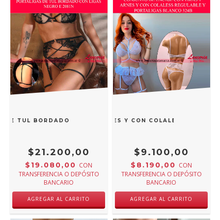
 DE TUL BORDADO CON LIGAS NEGRO E 2081N
O DE ENCAJE CON TIRAS Y ARNES Y CON COLALESS REGULA
$21.200,00
$9.100,00
$19.080,00
$8.190,00
CON
CON
TRANSFERENCIA O DEPÓSITO
TRANSFERENCIA O DEPÓSITO
BANCARIO
BANCARIO
AGREGAR AL CARRITO
AGREGAR AL CARRITO