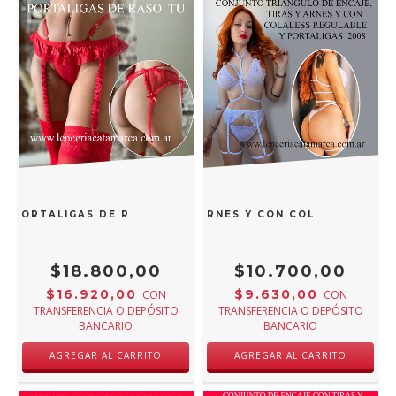
IANGULO DE ENCAJE, TIRAS Y ARNES Y CON COLALESS REG
 PORTALIGAS DE RASO ROJO TU
$18.800,00
$10.700,00
$16.920,00
$9.630,00
CON
CON
TRANSFERENCIA O DEPÓSITO
TRANSFERENCIA O DEPÓSITO
BANCARIO
BANCARIO
AGREGAR AL CARRITO
AGREGAR AL CARRITO