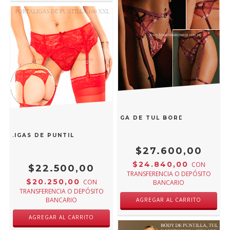
ANDRESSA PORTALIGA DE TUL BORDADO VINO E
ALIGAS DE PUNTILLA ROJO 160R XXXL
$27.600,00
$24.840,00
CON
$22.500,00
TRANSFERENCIA O DEPÓSITO
$20.250,00
CON
BANCARIO
TRANSFERENCIA O DEPÓSITO
BANCARIO
AGREGAR AL CARRITO
AGREGAR AL CARRITO