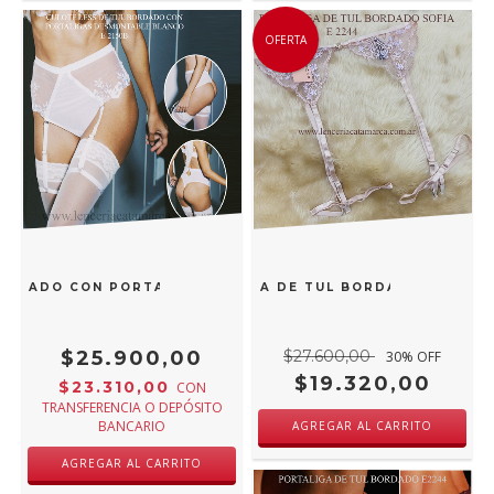
OFERTA
ORDADO CON PORTALIGAS DESMONTABLE BLANCO E 2150B
ANDRESSA PORTALIGA DE TUL BORDADO SOFIA E
$25.900,00
$27.600,00
30
% OFF
$19.320,00
$23.310,00
CON
TRANSFERENCIA O DEPÓSITO
BANCARIO
AGREGAR AL CARRITO
AGREGAR AL CARRITO