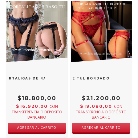
 PORTALIGAS DE RASO NEGRO TU
ANDRESSA PORTALIGAS DE TUL BORDADO CON LIGAS 
$18.800,00
$21.200,00
$16.920,00
$19.080,00
CON
CON
TRANSFERENCIA O DEPÓSITO
TRANSFERENCIA O DEPÓSITO
BANCARIO
BANCARIO
AGREGAR AL CARRITO
AGREGAR AL CARRITO