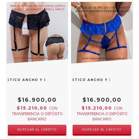
ELASTICO ANCHO Y LIGUEROS EN PIERNA NEGRO 2500N TU
ORTALIGAS DE ENCAJE CON ELASTICO ANCHO Y LIGUEROS EN
$16.900,00
$16.900,00
$15.210,00
$15.210,00
CON
CON
TRANSFERENCIA O DEPÓSITO
TRANSFERENCIA O DEPÓSITO
BANCARIO
BANCARIO
AGREGAR AL CARRITO
AGREGAR AL CARRITO