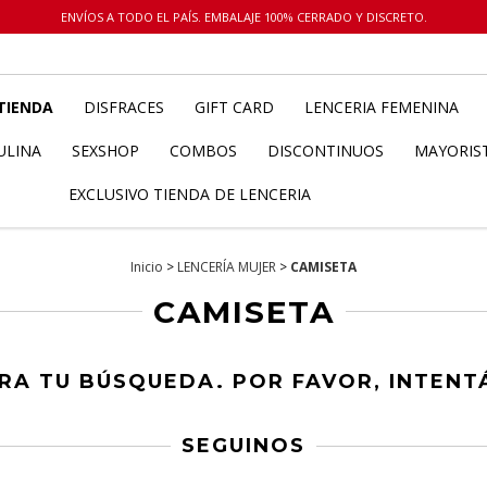
ENVÍOS A TODO EL PAÍS. EMBALAJE 100% CERRADO Y DISCRETO.
TIENDA
DISFRACES
GIFT CARD
LENCERIA FEMENINA
ULINA
SEXSHOP
COMBOS
DISCONTINUOS
MAYORIS
EXCLUSIVO TIENDA DE LENCERIA
Inicio
>
LENCERÍA MUJER
>
CAMISETA
CAMISETA
A TU BÚSQUEDA. POR FAVOR, INTENTÁ
SEGUINOS