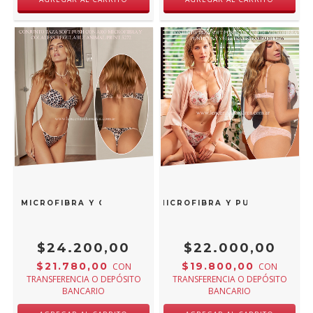
RO MICROFIBRA Y COLALESS REGULABLE ANIMAL PRINT 527
TAZA SOFT PUSH CON ARO DE MICROFIBRA Y PUNTILLA Y V
$24.200,00
$22.000,00
$21.780,00
$19.800,00
CON
CON
TRANSFERENCIA O DEPÓSITO
TRANSFERENCIA O DEPÓSITO
BANCARIO
BANCARIO