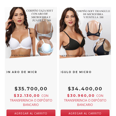
 CON ARO DE MICROFIBRA Y PUNTILLA BLANCO 589B
MEU BEM CORPIÑO SOFT TRIANGULO DE MICROFIBRA Y PUN
$35.700,00
$34.400,00
$32.130,00
$30.960,00
CON
CON
TRANSFERENCIA O DEPÓSITO
TRANSFERENCIA O DEPÓSITO
BANCARIO
BANCARIO
AGREGAR AL CARRITO
AGREGAR AL CARRITO