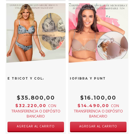
O DE TRICOT Y COLALESS GRIS ESTAMPADO TAZA B 6329GB
 TAZA SOFT CON BASE DE MICROFIBRA Y PUNTILLA CON BR
$35.800,00
$16.100,00
$32.220,00
$14.490,00
CON
CON
TRANSFERENCIA O DEPÓSITO
TRANSFERENCIA O DEPÓSITO
BANCARIO
BANCARIO
AGREGAR AL CARRITO
AGREGAR AL CARRITO