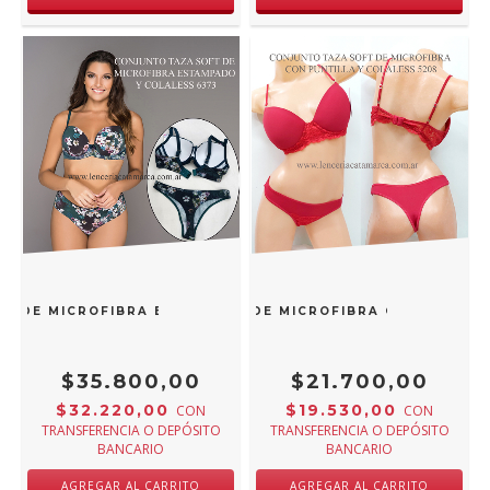
O DE MICROFIBRA ESTAMPADO Y COLALESS VERDE 6373UN
ONJUNTO TAZA SOFT CON ARO DE MICROFIBRA CON PUNTILL
$35.800,00
$21.700,00
$32.220,00
$19.530,00
CON
CON
TRANSFERENCIA O DEPÓSITO
TRANSFERENCIA O DEPÓSITO
BANCARIO
BANCARIO
AGREGAR AL CARRITO
AGREGAR AL CARRITO