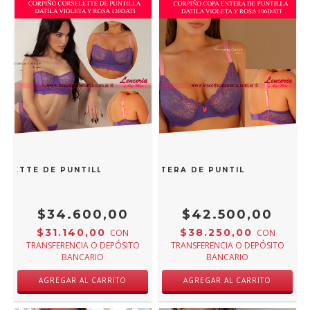
ELETTE DE PUNTILLA DATILA VIOLETA Y ROSA 120DATI
TORIA COSSY CORPIÑO COPA ENTERA DE PUNTILLA DATILA V
$34.600,00
$42.500,00
$31.140,00
$38.250,00
CON
CON
TRANSFERENCIA O DEPÓSITO
TRANSFERENCIA O DEPÓSITO
BANCARIO
BANCARIO
AGREGAR AL CARRITO
AGREGAR AL CARRITO