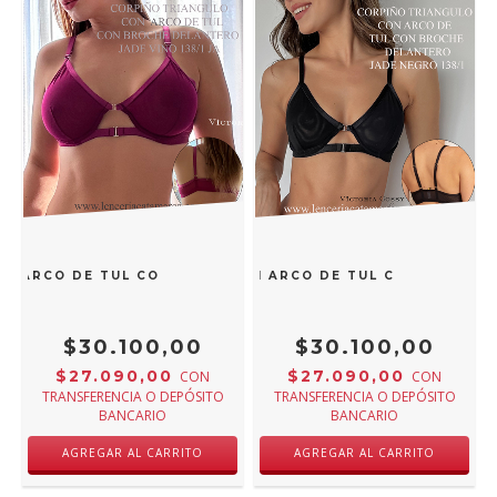
N ARCO DE TUL CON BROCHE DELANTERO JADE VINO 138/1 
COSSY CORPIÑO TRIANGULO CON ARCO DE TUL CON BROCHE 
$30.100,00
$30.100,00
$27.090,00
$27.090,00
CON
CON
TRANSFERENCIA O DEPÓSITO
TRANSFERENCIA O DEPÓSITO
BANCARIO
BANCARIO
AGREGAR AL CARRITO
AGREGAR AL CARRITO