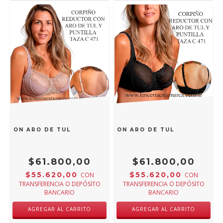
 CON ARO DE TUL Y PUNTILLA VISON TAZA C 471VI
MEU BEM CORPIÑO REDUCTOR CON ARO DE TUL Y PUNTILLA 
$61.800,00
$61.800,00
$55.620,00
$55.620,00
CON
CON
TRANSFERENCIA O DEPÓSITO
TRANSFERENCIA O DEPÓSITO
BANCARIO
BANCARIO
AGREGAR AL CARRITO
AGREGAR AL CARRITO