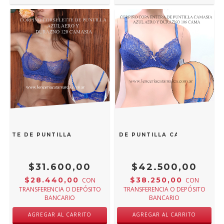
LETTE DE PUNTILLA AZUL AERO Y DURAZNO 120 CAMASIA
 COSSY CORPIÑO COPA ENTERA DE PUNTILLA CAMASIA AZU
$31.600,00
$42.500,00
$28.440,00
$38.250,00
CON
CON
TRANSFERENCIA O DEPÓSITO
TRANSFERENCIA O DEPÓSITO
BANCARIO
BANCARIO
AGREGAR AL CARRITO
AGREGAR AL CARRITO