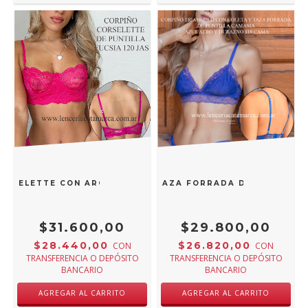
ORSELETTE CON ARO DE PUNTILLA FUCSIA 120 JASP
ÑO TRIANGULO CON COLETA Y TAZA FORRADA DE PUNTILLA 
$31.600,00
$29.800,00
$28.440,00
$26.820,00
CON
CON
TRANSFERENCIA O DEPÓSITO
TRANSFERENCIA O DEPÓSITO
BANCARIO
BANCARIO
AGREGAR AL CARRITO
AGREGAR AL CARRITO