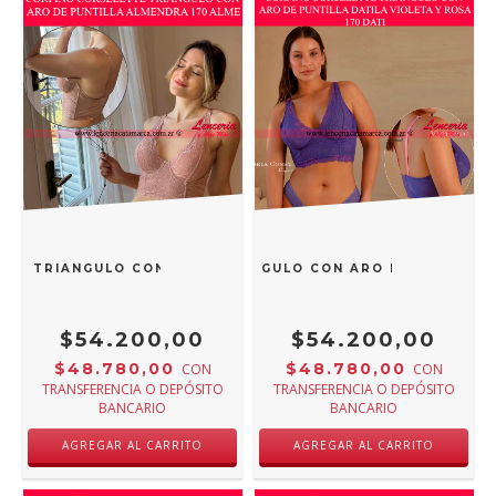
TTE TRIANGULO CON ARO DE PUNTILLA ALMENDRA 170ALME
SY CORPIÑO CORSELETTE TRIANGULO CON ARO DE PUNTILLA 
$54.200,00
$54.200,00
$48.780,00
$48.780,00
CON
CON
TRANSFERENCIA O DEPÓSITO
TRANSFERENCIA O DEPÓSITO
BANCARIO
BANCARIO
AGREGAR AL CARRITO
AGREGAR AL CARRITO