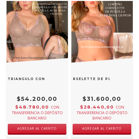
TE TRIANGULO CON ARO DE PUNTILLA NUDE ROSA 170 PEON
VICTORIA COSSY CORPIÑO CORSELETTE DE PUNTILLA NUD
$54.200,00
$31.600,00
$48.780,00
$28.440,00
CON
CON
TRANSFERENCIA O DEPÓSITO
TRANSFERENCIA O DEPÓSITO
BANCARIO
BANCARIO
AGREGAR AL CARRITO
AGREGAR AL CARRITO