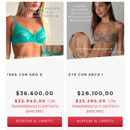
ENTERA CON ARO DE PUNTILLA TIFFANY VERDE 106TIFF
CTORIA COSSY CORPIÑO BALCONETE CON ARCO DE PUNTILLA
$36.600,00
$28.100,00
$32.940,00
$25.290,00
CON
CON
TRANSFERENCIA O DEPÓSITO
TRANSFERENCIA O DEPÓSITO
BANCARIO
BANCARIO
AGREGAR AL CARRITO
AGREGAR AL CARRITO