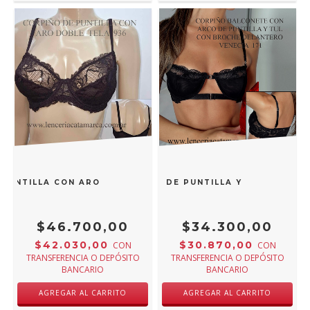
 PUNTILLA CON ARO DOBLE TELA NEGRO 936N
CORPIÑO BALCONETE CON ARCO DE PUNTILLA Y TUL CON BR
$46.700,00
$34.300,00
$42.030,00
$30.870,00
CON
CON
TRANSFERENCIA O DEPÓSITO
TRANSFERENCIA O DEPÓSITO
BANCARIO
BANCARIO
AGREGAR AL CARRITO
AGREGAR AL CARRITO