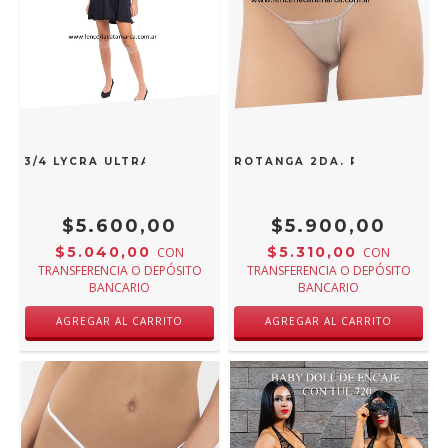
IA 3/4 LYCRA ULTRA OPACA 14C32
COCOT MICROTANGA 2DA. PIEL 6196AV
$5.600,00
$5.900,00
$5.040,00
$5.310,00
CON
CON
TRANSFERENCIA O DEPÓSITO
TRANSFERENCIA O DEPÓSITO
BANCARIO
BANCARIO
AGREGAR AL CARRITO
AGREGAR AL CARRITO