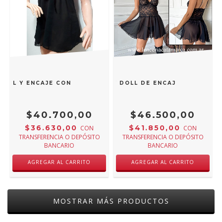
 TUL Y ENCAJE CON CINTA DE RASO NEGRO 775N
MORDISCO BABY DOLL DE ENCAJE CON TUL 
$40.700,00
$46.500,00
$36.630,00
$41.850,00
CON
CON
TRANSFERENCIA O DEPÓSITO
TRANSFERENCIA O DEPÓSITO
BANCARIO
BANCARIO
AGREGAR AL CARRITO
AGREGAR AL CARRITO
MOSTRAR MÁS PRODUCTOS