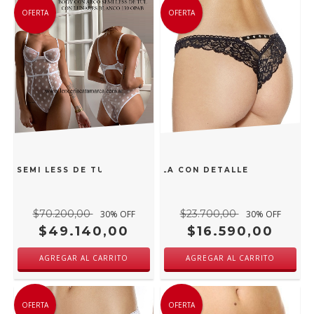
OFERTA
OFERTA
CO SEMI LESS DE TUL CON LUNARES BLANCO 139 OPAB
PLAYBOY COLALESS DE PUNTILLA CON DETALLES DE TACHA
$70.200,00
$23.700,00
30
% OFF
30
% OFF
$49.140,00
$16.590,00
AGREGAR AL CARRITO
AGREGAR AL CARRITO
OFERTA
OFERTA