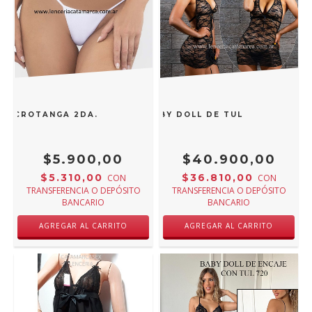
MICROTANGA 2DA. PIEL 6196B
MORDISCO BABY DOLL DE TUL Y ENCAJE 78
$5.900,00
$40.900,00
$5.310,00
$36.810,00
CON
CON
TRANSFERENCIA O DEPÓSITO
TRANSFERENCIA O DEPÓSITO
BANCARIO
BANCARIO
AGREGAR AL CARRITO
AGREGAR AL CARRITO