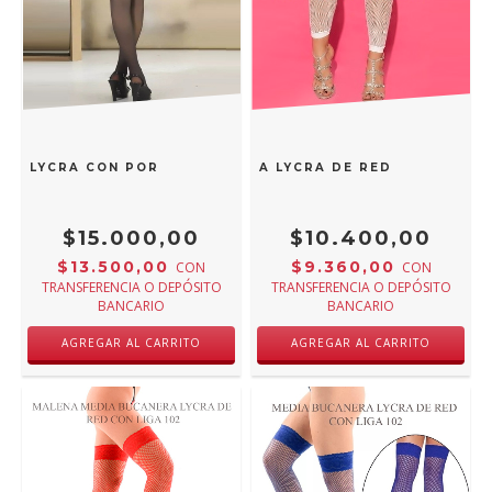
TY LYCRA CON PORTALIGA INCLUIDO 401N
MALENA MEDIA BUCANERA LYCRA DE RED SIN PIE CON
$15.000,00
$10.400,00
$13.500,00
$9.360,00
CON
CON
TRANSFERENCIA O DEPÓSITO
TRANSFERENCIA O DEPÓSITO
BANCARIO
BANCARIO
AGREGAR AL CARRITO
AGREGAR AL CARRITO